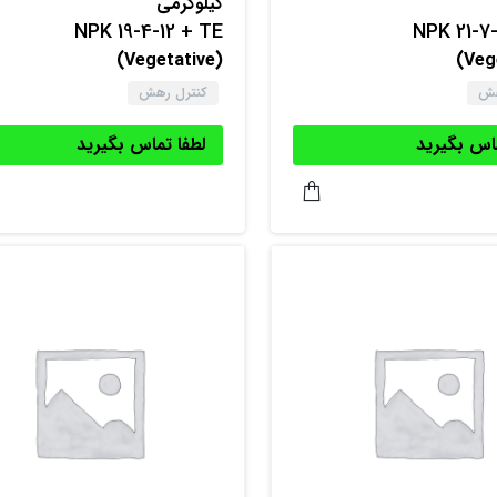
کیلوگرمی
NPK 19-4-12 + TE
NPK 21-7-
(Vegetative)
هش
کنترل رهش
ماس بگیرید
لطفا تماس بگیرید