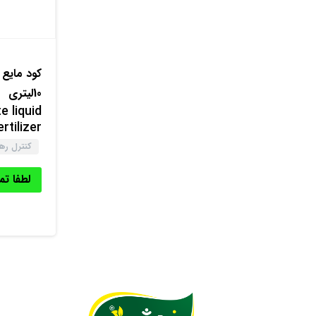
کود مایع 
10لیتری
e liquid
ertilizer
کنترل ر
لطفا ت