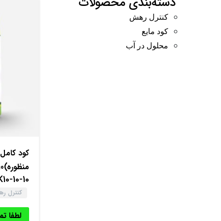
دسته‌بندی محصولات
کنترل رهش
کود مایع
محلول در آب
کود کامل
منظوره)10 کیلوگرمی
10-10-10
کنترل ر
لطفا ت