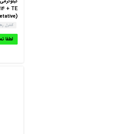
کیلوگرمی
14 + TE
(Vegetative)
کنترل ر
لطفا ت