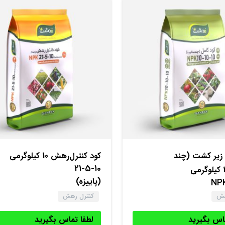
 زیر کشت (چند
کود کنترل‌‌رهش 10 کیلوگرمی
21-5-10
(پاییزه)
NPK
هش
کنترل رهش
ماس بگیرید
لطفا تماس بگیرید