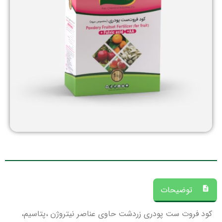
توضیحات
کود فروت ست پودری زردشت حاوی عناصر نیتروژن ،پتاسیم،