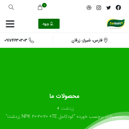
0
ورود
09174630303
فارس، شیراز، زرقان
محصولات
ما
زردشت
محصولات برچسب خورده “کودکامل NPK 20-20-20 +TE زردشت”