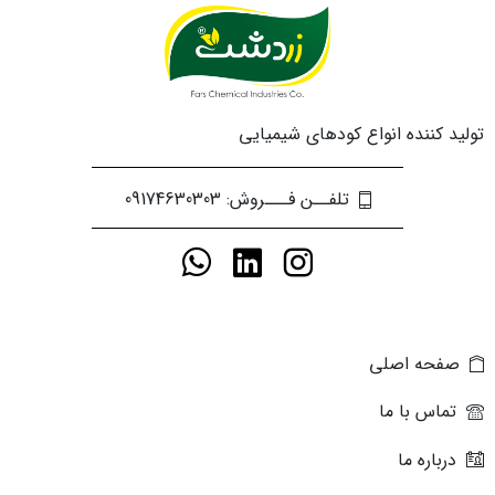
تولید کننده انواع کودهای شیمیایی
تلفــن فـــروش: 09174630303
صفحه اصلی
تماس با ما
درباره ما