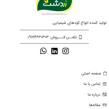
تولید کننده انواع کودهای شیمیایی
تلفــن فـــروش: 09174630303
صفحه اصلی
تماس با ما
درباره ما
مقاله‌ها