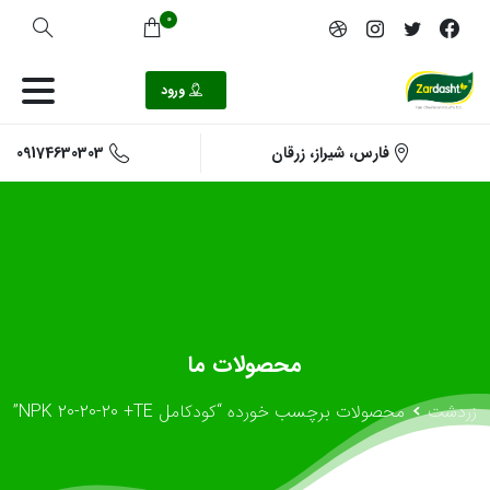
0
ورود
09174630303
فارس، شیراز، زرقان
محصولات
ما
زردشت
محصولات برچسب خورده “کودکامل NPK 20-20-20 +TE”