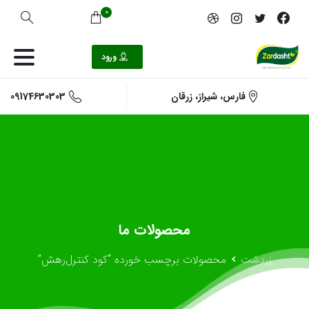
0
ورود
09174630303
فارس، شیراز، زرقان
محصولات
ما
زردشت
محصولات برچسب خورده “کود کنترل‌رهش”