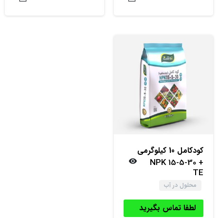
کود‌کامل 10 کیلوگرمی
NPK 15-5-30 +
TE
محلول در آب
لطفا تماس بگیرید