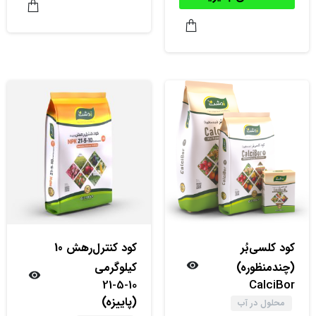
کود کلسی‌بُر
کود کنترل‌‌رهش 10
(چندمنظوره)
کیلوگرمی
21-5-10
CalciBor
(پاییزه)
محلول در آب