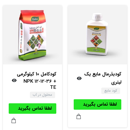
کود‌بذرمال مایع یک
کود‌کامل 10 کیلوگرمی
NPK 12-12-36 +
لیتری
TE
کود مایع
محلول در آب
لطفا تماس بگیرید
لطفا تماس بگیرید