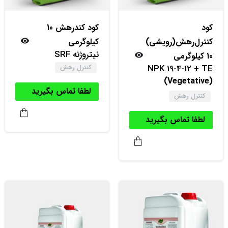
کود
کود کندرهش 10
کنترل‌‌رهش(رویشی)
کیلوگرمی
نیتروژنه SRF
10 کیلوگرمی
NPK 19-4-12 + TE
کنترل رهش
(Vegetative)
لطفا تماس بگیرید
کنترل رهش
لطفا تماس بگیرید