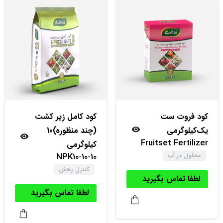
کود‌ فروت ست
کود کامل زیر کشت
یک‌کیلوگرمی
(چند منظوره)10
Fruitset Fertilizer
کیلوگرمی
NPK10-10-10
محلول در آب
کنترل رهش
لطفا تماس بگیرید
لطفا تماس بگیرید