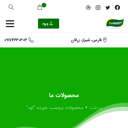
0
ورود
09174630303
فارس، شیراز، زرقان
محصولات
ما
زردشت
محصولات برچسب خورده “کود”