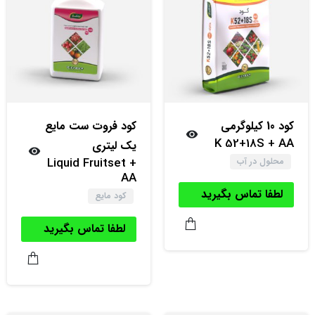
کود‌ 10 کیلوگرمی
کود‌ فروت ست مایع
K 52+18S + AA
یک لیتری
Liquid Fruitset +
محلول در آب
AA
لطفا تماس بگیرید
کود مایع
لطفا تماس بگیرید