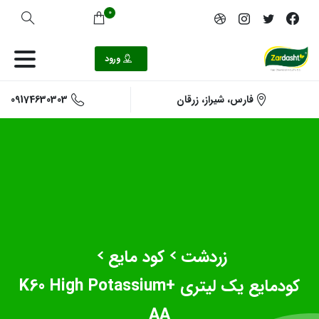
0
ورود
09174630303
فارس، شیراز، زرقان
زردشت
کود مایع
کود‌مایع یک لیتری K60 High Potassium+
AA