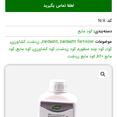
لطفا تماس بگیرید
کد:
N/A
دسته‌بندی:
کود مایع
موضوعات
zardasht fertilizer
,
zardasht
,
زردشت
,
کشاورزی
,
کود
,
کود چند منظوره
,
کود زردشت
,
کود کشاورزی
,
کود مایع
,
کود
مایع k60
,
کود مایع زردشت