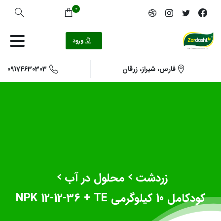
0
ورود
09174630303
فارس، شیراز، زرقان
زردشت
محلول در آب
کود‌کامل 10 کیلوگرمی NPK 12-12-36 + TE