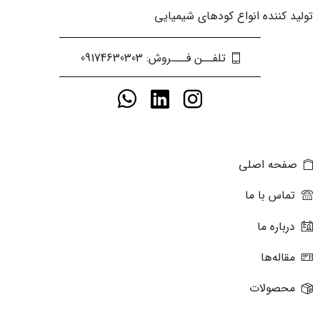
تولید کننده انواع کودهای شیمیایی
تلفــن فـــروش: 09174630303
صفحه اصلی
تماس با ما
درباره ما
مقاله‌ها
محصولات