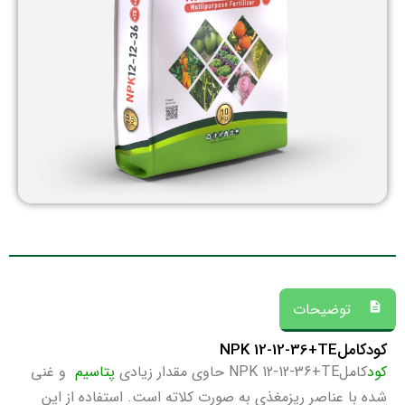
توضیحات
کودکاملNPK 12-12-36+TE
کود
کاملNPK 12-12-36+TE حاوی مقدار زیادی
پتاسیم
و غنی
شده با عناصر ریزمغذی به صورت کلاته است. استفاده از این