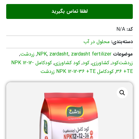
لطفا تماس بگیرید
کد:
N/A
دسته‌بندی:
محلول در آب
موضوعات
zardasht fertilizer
,
zardasht
,
NPK
,
زردشت
,
زردشت‌کود
,
کشاورزی
,
کود
,
کود کشاورزی
,
کودکامل NPK 12-12-
36 +TE
,
کودکامل NPK 12-12-36 +TE زردشت