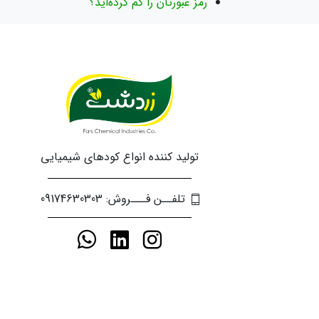
رمز عبورتان را گم کرده‌اید؟
تولید کننده انواع کودهای شیمیایی
تلفــن فـــروش: 09174630303