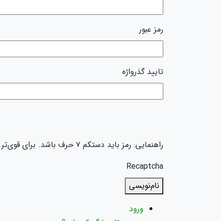
رمز عبور
تایید گذرواژه
راهنمایی: رمز باید دستکم ۷ حرف باشد. برای قوی‌تر کردن آن، از حروف کوچک و بزرگ انگلیسی، اعداد و نمادهایی مانند ! " ؟ $ % ^ & ) استفاده کنید.
Recaptcha
نام‌نویسی
ورود