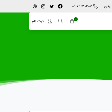
09174630303
زرقان
0
ثبت نام